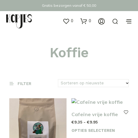
Gratis bezorgen vanaf € 50,00
0
0
Koffie
FILTER
Cafeïne vrije koffie
Prijsklasse:
€
9.35
-
€
9.95
€9.35
OPTIES SELECTEREN
Dit
tot
prod