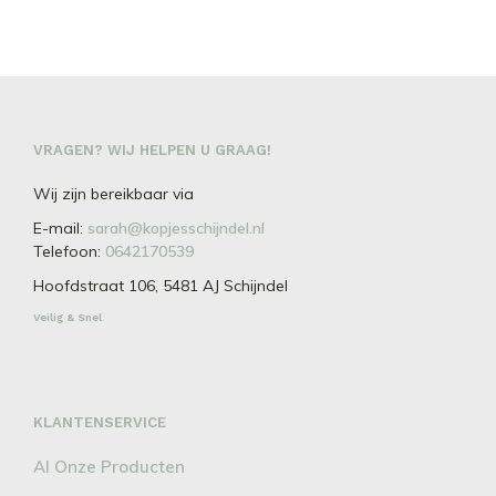
de
wor
product
€32.50
productpagina
op
heeft
de
meerdere
prod
variaties.
Deze
optie
kan
VRAGEN? WIJ HELPEN U GRAAG!
gekozen
Wij zijn bereikbaar via
worden
op
E-mail:
sarah@kopjesschijndel.nl
de
Telefoon:
0642170539
productpagina
Hoofdstraat 106, 5481 AJ Schijndel
Veilig & Snel
KLANTENSERVICE
Al Onze Producten