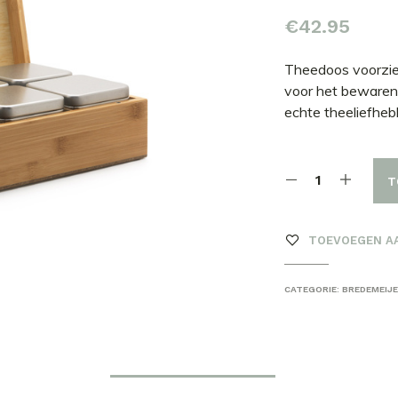
€
42.95
Theedoos voorzien
voor het bewaren
echte theeliefheb
T
TOEVOEGEN A
CATEGORIE:
BREDEMEIJ