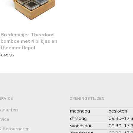
Bredemeijer Theedoos
bamboe met 4 blikjes en
theemaatlepel
€
49.95
TOEVOEGEN AAN
WINKELWAGEN
ERVICE
OPENINGSTIJDEN
roducten
maandag
gesloten
dinsdag
09:30–17:
rvice
woensdag
09:30–17:
& Retourneren
donderdag
09:30–17: