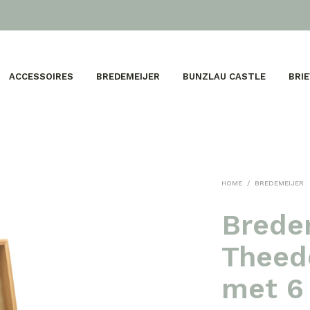
ACCESSOIRES
BREDEMEIJER
BUNZLAU CASTLE
BRI
HOME
/
BREDEMEIJER
Brede
Theed
met 6 