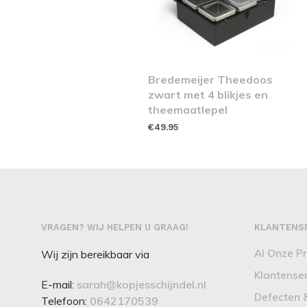
Bredemeijer Theedoos
zwart met 4 blikjes en
theemaatlepel
€
49.95
TOEVOEGEN AAN
WINKELWAGEN
VRAGEN? WIJ HELPEN U GRAAG!
KLANTENS
Al Onze P
Wij zijn bereikbaar via
Klantense
E-mail:
sarah@kopjesschijndel.nl
Defecten 
Telefoon:
0642170539