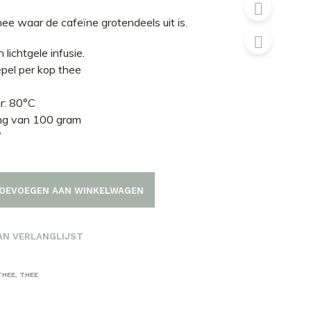
ee waar de cafeïne grotendeels uit is.
 lichtgele infusie.
epel per kop thee
r: 80°C
ing van 100 gram
W
OEVOEGEN AAN WINKELWAGEN
AN VERLANGLIJST
THEE
,
THEE