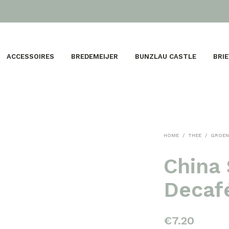
ACCESSOIRES
BREDEMEIJER
BUNZLAU CASTLE
BRI
HOME
/
THEE
/
GROEN
China
Decaf
€
7.20