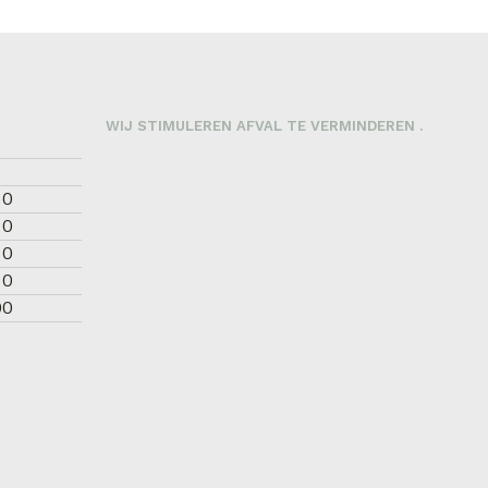
WINKELWAGEN
WIJ STIMULEREN AFVAL TE VERMINDEREN .
30
30
30
30
00