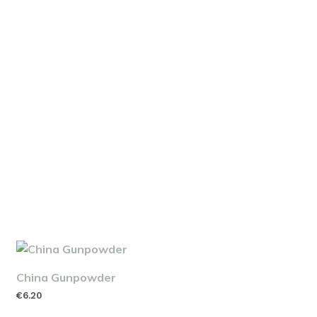
China Gunpowder
€
6.20
TOEVOEGEN AAN