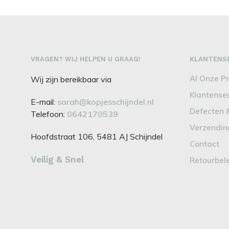
WINKELWAGEN
VRAGEN? WIJ HELPEN U GRAAG!
KLANTENS
Al Onze P
Wij zijn bereikbaar via
Klantense
E-mail:
sarah@kopjesschijndel.nl
Defecten 
Telefoon:
0642170539
Verzendin
Hoofdstraat 106, 5481 AJ Schijndel
Contact
Veilig & Snel
Retourbel