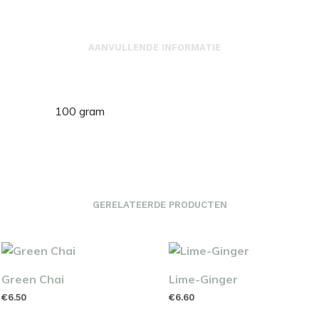
AANVULLENDE INFORMATIE
100 gram
GERELATEERDE PRODUCTEN
Green Chai
Lime-Ginger
€
6.50
€
6.60
TOEVOEGEN AAN
TOEVOEGEN AAN