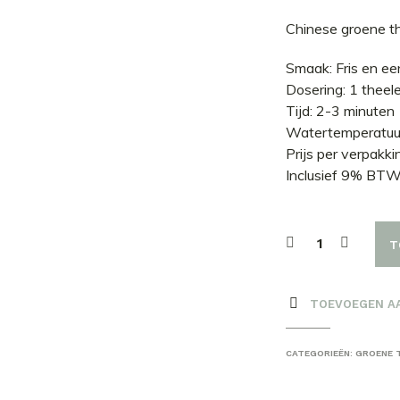
Chinese groene th
Smaak: Fris en een
Dosering: 1 theel
Tijd: 2-3 minuten
Watertemperatuu
Prijs per verpakk
Inclusief 9% BT
T
TOEVOEGEN A
CATEGORIEËN:
GROENE 