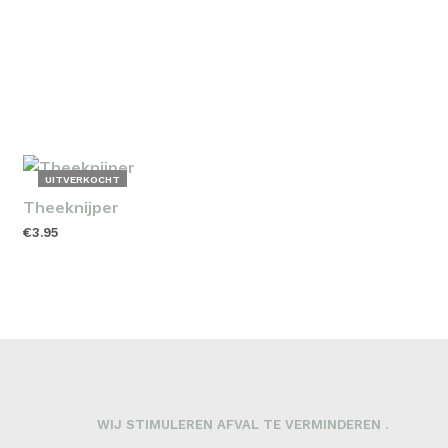
UITVERKOCHT
Theeknijper
€
3.95
LEES VERDER
WIJ STIMULEREN AFVAL TE VERMINDEREN .