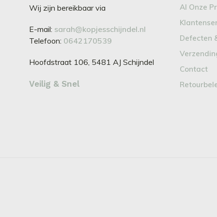
Al Onze P
Wij zijn bereikbaar via
Klantense
E-mail:
sarah@kopjesschijndel.nl
Defecten 
Telefoon:
0642170539
Verzendin
Hoofdstraat 106, 5481 AJ Schijndel
Contact
Veilig & Snel
Retourbel