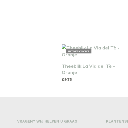
UITVERKOCHT
Theeblik La Via del Tè –
Oranje
€
9.75
LEES VERDER
VRAGEN? WIJ HELPEN U GRAAG!
KLANTENS