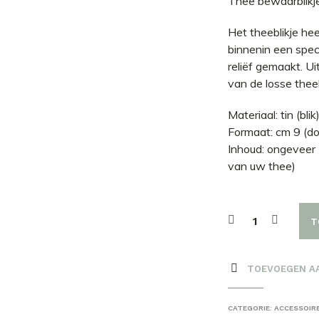
Thee bewaarblikje
Het theeblikje he
binnenin een spec
reliëf gemaakt. U
van de losse the
Materiaal: tin (blik
Formaat: cm 9 (d
Inhoud: ongeveer 
van uw thee)
T
TOEVOEGEN A
CATEGORIE:
ACCESSOIR