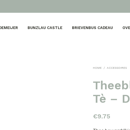
DEMEIJER
BUNZLAU CASTLE
BRIEVENBUS CADEAU
OVE
HOME
/
ACCESSOIRES
Theebl
Tè – 
€
9.75