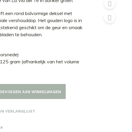
 van La Via del Tè in donker groen.
eft een rond bolvormige deksel met
iale vershouddop. Het gouden logo is in
itstekend geschikt om de geur en smaak
ebladen te behouden.
)
oorsnede)
125 gram (afhankelijk van het volume
OEVOEGEN AAN WINKELWAGEN
AN VERLANGLIJST
ES