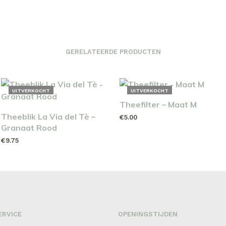
GERELATEERDE PRODUCTEN
UITVERKOCHT
UITVERKOCHT
Theefilter – Maat M
Theeblik La Via del Tè –
€
5.00
Granaat Rood
LEES VERDER
€
9.75
LEES VERDER
ERVICE
OPENINGSTIJDEN