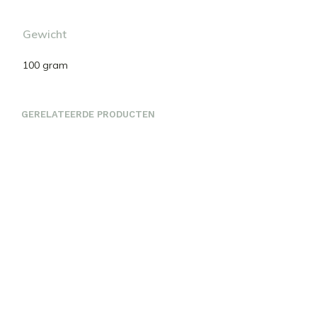
Gewicht
100 gram
GERELATEERDE PRODUCTEN
€
6.50
€
7.20
TOEVOEGEN AAN
WINKELWAGEN
TOEVOEGEN AAN
WINKELWAGEN