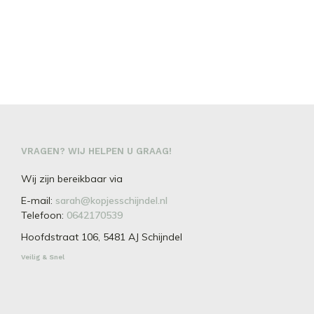
€
6.50
€
6.50
TOEVOEGEN AAN
WINKELWAGEN
TOEVOEGEN AAN
WINKELWAGEN
VRAGEN? WIJ HELPEN U GRAAG!
Wij zijn bereikbaar via
E-mail:
sarah@kopjesschijndel.nl
Telefoon:
0642170539
Hoofdstraat 106, 5481 AJ Schijndel
Veilig & Snel