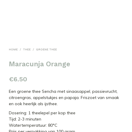
HOME
/
THEE
/
GROENE THEE
Maracunja Orange
€
6.50
Een groene thee Sencha met sinaasappel, passievrucht,
citroengras, appelstukjes en papaja. Friszoet van smaak
en ook heerlijk als ijsthee.
Dosering: 1 theelepel per kop thee
Tijd: 2-3 minuten
Watertemperatuur: 80°C
Prijs per verpakking van 100 gram