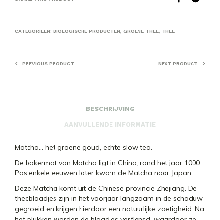
CATEGORIEËN:
BIOLOGISCHE PRODUCTEN
,
GROENE THEE
,
THEE
PREVIOUS PRODUCT
NEXT PRODUCT
BESCHRIJVING
AANVULLENDE INFORMATIE
Matcha… het groene goud, echte slow tea.
De bakermat van Matcha ligt in China, rond het jaar 1000.
Pas enkele eeuwen later kwam de Matcha naar Japan.
Deze Matcha komt uit de Chinese provincie Zhejiang. De
theeblaadjes zijn in het voorjaar langzaam in de schaduw
gegroeid en krijgen hierdoor een natuurlijke zoetigheid. Na
het plukken worden de blaadjes verflensd, waardoor ze