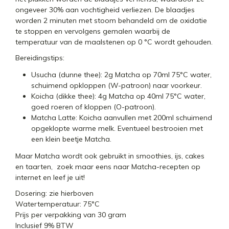
ongeveer 30% aan vochtigheid verliezen. De blaadjes
worden 2 minuten met stoom behandeld om de oxidatie
te stoppen en vervolgens gemalen waarbij de
temperatuur van de maalstenen op 0 °C wordt gehouden.
Bereidingstips:
Usucha (dunne thee): 2g Matcha op 70ml 75°C water,
schuimend opkloppen (W-patroon) naar voorkeur.
Koicha (dikke thee): 4g Matcha op 40ml 75°C water,
goed roeren of kloppen (O-patroon).
Matcha Latte: Koicha aanvullen met 200ml schuimend
opgeklopte warme melk. Eventueel bestrooien met
een klein beetje Matcha.
Maar Matcha wordt ook gebruikt in smoothies, ijs, cakes
en taarten, zoek maar eens naar Matcha-recepten op
internet en leef je uit!
Dosering: zie hierboven
Watertemperatuur: 75°C
Prijs per verpakking van 30 gram
Inclusief 9% BTW