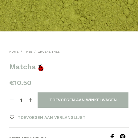
HOME
/
THEE
/
GROENE THEE
Matcha
€
10.50
TOEVOEGEN AAN WINKELWAGEN
TOEVOEGEN AAN VERLANGLIJST
SHARE THIS PRODUCT