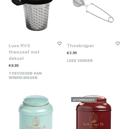
Luxe RVS
Theeknijper
theezeef met
€
3.95
deksel
LEES VERDER
€
8.85
TOEVOEGEN AAN
WINKELWAGEN
UITVERKOCHT