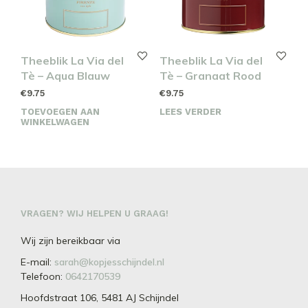
Theeblik La Via del
Theeblik La Via del
Tè – Aqua Blauw
Tè – Granaat Rood
€
9.75
€
9.75
TOEVOEGEN AAN
LEES VERDER
WINKELWAGEN
VRAGEN? WIJ HELPEN U GRAAG!
Wij zijn bereikbaar via
E-mail:
sarah@kopjesschijndel.nl
Telefoon:
0642170539
Hoofdstraat 106, 5481 AJ Schijndel