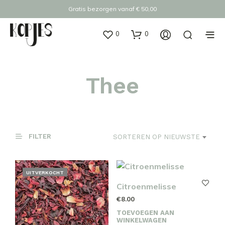
Gratis bezorgen vanaf € 50,00
0
0
Thee
FILTER
SORTEREN OP NIEUWSTE
UITVERKOCHT
Citroenmelisse
€
8.00
TOEVOEGEN AAN
WINKELWAGEN